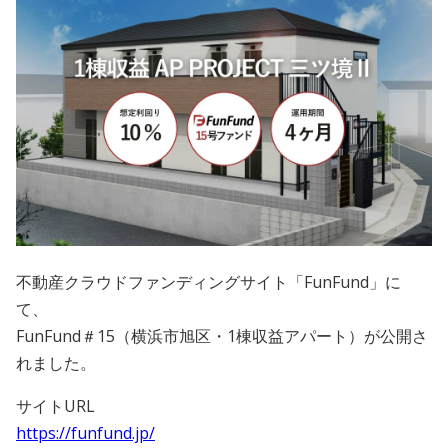
会員規約
プライバシーポリシー
情報セキュリティポリシー
ソーシャルメディアポリシー
反社会的勢力に対する基本方針
電子決済等代行業に係る表示
不動産クラウドファンディングサイト「FunFund」に
て、
外部送信、第三者提供、情報収集モジュールの有無
FunFund＃15（横浜市旭区・1棟収益アパート）が公開さ
れました。
OWNERS.COM API利用規約
サイトURL
ログイン
会員登録
https://funfund.jp/