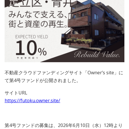
会員規約
プライバシーポリシー
情報セキュリティポリシー
ソーシャルメディアポリシー
反社会的勢力に対する基本方針
不動産クラウドファンディングサイト「Owner’s site」に
電子決済等代行業に係る表示
て第4号ファンドが公開されました。
外部送信、第三者提供、情報収集モジュールの有無
サイトURL
https://futoku.owner.site/
OWNERS.COM API利用規約
ログイン
会員登録
第4号ファンドの募集は、2026年6月10日（水）12時より