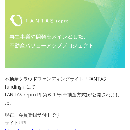
会員規約
プライバシーポリシー
情報セキュリティポリシー
ソーシャルメディアポリシー
反社会的勢力に対する基本方針
不動産クラウドファンディングサイト「FANTAS
電子決済等代行業に係る表示
funding」にて
外部送信、第三者提供、情報収集モジュールの有無
FANTAS repro PJ 第６１号(※抽選方式)が公開されまし
た。
OWNERS.COM API利用規約
現在、会員登録受付中です。
サイトURL
ログイン
会員登録