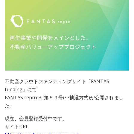
会員規約
プライバシーポリシー
情報セキュリティポリシー
ソーシャルメディアポリシー
反社会的勢力に対する基本方針
不動産クラウドファンディングサイト「FANTAS
電子決済等代行業に係る表示
funding」にて
外部送信、第三者提供、情報収集モジュールの有無
FANTAS repro PJ 第５９号(※抽選方式)が公開されまし
た。
OWNERS.COM API利用規約
現在、会員登録受付中です。
サイトURL
ログイン
会員登録