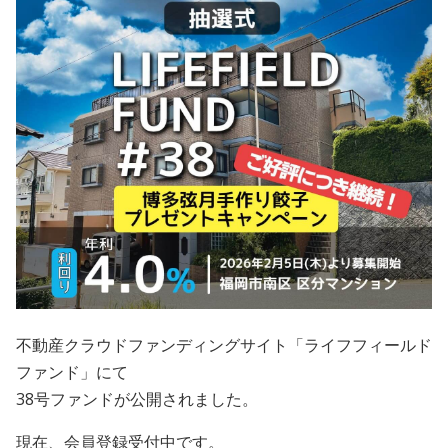
会員規約
プライバシーポリシー
情報セキュリティポリシー
ソーシャルメディアポリシー
反社会的勢力に対する基本方針
電子決済等代行業に係る表示
外部送信、第三者提供、情報収集モジュールの有無
不動産クラウドファンディングサイト「ライフフィールド
OWNERS.COM API利用規約
ファンド」にて
38号ファンドが公開されました。
ログイン
会員登録
現在、会員登録受付中です。