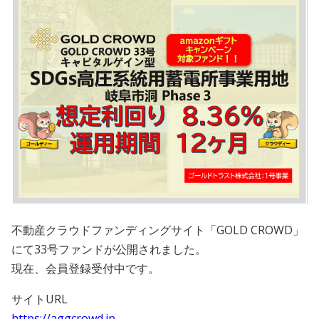
会員規約
プライバシーポリシー
情報セキュリティポリシー
ソーシャルメディアポリシー
反社会的勢力に対する基本方針
電子決済等代行業に係る表示
外部送信、第三者提供、情報収集モジュールの有無
不動産クラウドファンディングサイト「GOLD CROWD」
にて33号ファンドが公開されました。
OWNERS.COM API利用規約
現在、会員登録受付中です。
サイトURL
ログイン
会員登録
https://aggcrowd.jp