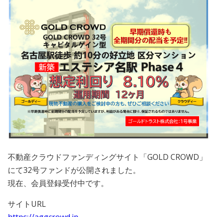
会員規約
プライバシーポリシー
情報セキュリティポリシー
ソーシャルメディアポリシー
反社会的勢力に対する基本方針
電子決済等代行業に係る表示
外部送信、第三者提供、情報収集モジュールの有無
不動産クラウドファンディングサイト「GOLD CROWD」
にて32号ファンドが公開されました。
OWNERS.COM API利用規約
現在、会員登録受付中です。
サイトURL
ログイン
会員登録