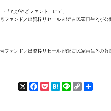
イト「たびやどファンド」にて、
ど第1号ファンド／出資枠リセール 能登古民家再生PJが
1号ファンド／出資枠リセール 能登古民家再生PJの募集は
X
Facebook
Pocket
Hatena
Line
Copy
Share
Link