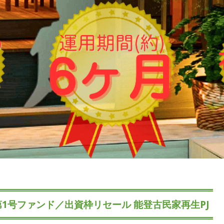
ど第1号ファンド／出資枠リセール 能登古民家再生PJ