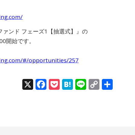
ing.com/
ァンド フェーズ1【抽選式】』の
:00開始です。
ding.com/#/opportunities/257
X
Facebook
Pocket
Hatena
Line
Copy
Share
Link