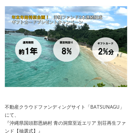
会員規約
プライバシーポリシー
情報セキュリティポリシー
ソーシャルメディアポリシー
反社会的勢力に対する基本方針
電子決済等代行業に係る表示
外部送信、第三者提供、情報収集モジュールの有無
不動産クラウドファンディングサイト「BATSUNAGU」
OWNERS.COM API利用規約
にて、
『沖縄県国頭郡恩納村 青の洞窟至近エリア 別荘再生ファ
ログイン
会員登録
ンド【抽選式】』