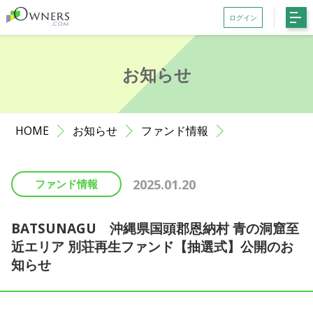
ログイン
会員登録がお済みでない方はこちら
お知らせ
記事一覧
ファンド一覧
HOME
お知らせ
ファンド情報
お知らせ
サポート
2025.01.20
ファンド情報
初めての方へ
よくある質問
BATSUNAGU 沖縄県国頭郡恩納村 青の洞窟至
近エリア 別荘再生ファンド【抽選式】公開のお
お問い合わせ
知らせ
利用規約等