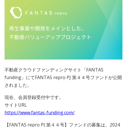
会員規約
プライバシーポリシー
情報セキュリティポリシー
ソーシャルメディアポリシー
反社会的勢力に対する基本方針
不動産クラウドファンディングサイト「FANTAS
funding」にてFANTAS repro PJ 第４４号ファンドが公開
電子決済等代行業に係る表示
されました。
外部送信、第三者提供、情報収集モジュールの有無
現在、会員登録受付中です。
OWNERS.COM API利用規約
サイトURL
https://www.fantas-funding.com/
ログイン
会員登録
【FANTAS repro PJ 第４４号】ファンドの募集は、2024