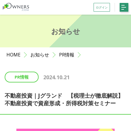
ログイン
会員登録がお済みでない方はこちら
お知らせ
記事一覧
ファンド一覧
HOME
お知らせ
PR情報
お知らせ
サポート
2024.10.21
PR情報
初めての方へ
よくある質問
不動産投資｜Jグランド 【税理士が徹底解説】
不動産投資で資産形成・所得税対策セミナー
お問い合わせ
利用規約等