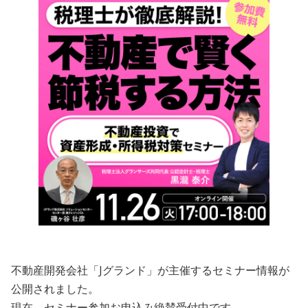
会員規約
プライバシーポリシー
情報セキュリティポリシー
ソーシャルメディアポリシー
反社会的勢力に対する基本方針
電子決済等代行業に係る表示
外部送信、第三者提供、情報収集モジュールの有無
OWNERS.COM API利用規約
不動産開発会社「Jグランド」が主催するセミナー情報が
公開されました。
ログイン
会員登録
現在、セミナー参加お申込み絶賛受付中です。