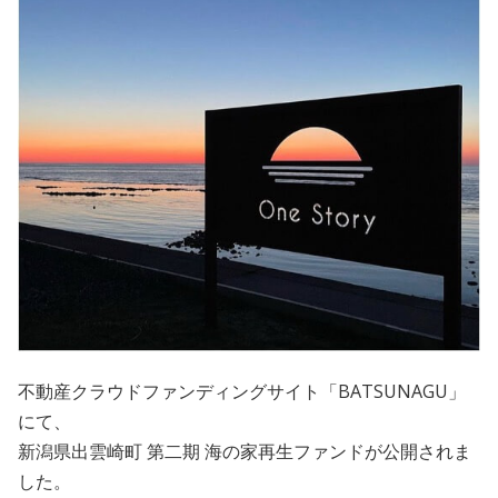
会員規約
プライバシーポリシー
情報セキュリティポリシー
ソーシャルメディアポリシー
反社会的勢力に対する基本方針
電子決済等代行業に係る表示
外部送信、第三者提供、情報収集モジュールの有無
不動産クラウドファンディングサイト「BATSUNAGU」
OWNERS.COM API利用規約
にて、
新潟県出雲崎町 第二期 海の家再生ファンドが公開されま
ログイン
会員登録
した。