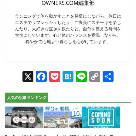
OWNERS.COM編集部
ランニングで体を動かすことを習慣にしながら、休日は
エステでリフレッシュしたり、ご褒美にステーキを楽し
んだり、大好きな宝塚を観たりと、自分を整える時間を
大切にしています。心と体のバランスを意識しながら、
穏やかで心地よい暮らしを心がけています。
X
Facebook
Pocket
Hatena
Line
Copy
Share
Link
人気の記事ランキング