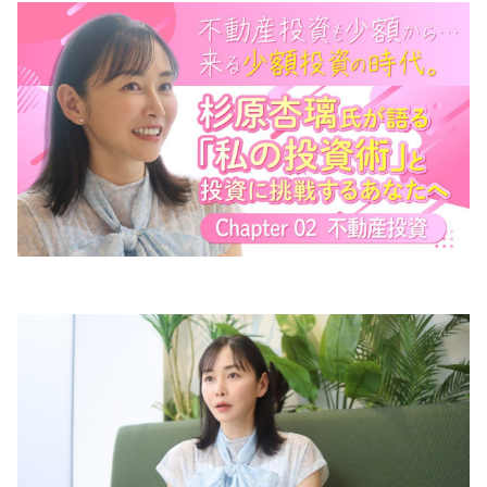
会員規約
プライバシーポリシー
情報セキュリティポリシー
ソーシャルメディアポリシー
反社会的勢力に対する基本方針
電子決済等代行業に係る表示
外部送信、第三者提供、情報収集モジュールの有無
OWNERS.COM API利用規約
ログイン
会員登録