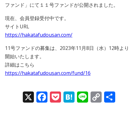
ファンド」にて１１号ファンドが公開されました。
会員規約
現在、会員登録受付中です。
プライバシーポリシー
サイトURL
https://hakatafudousan.com/
情報セキュリティポリシー
11号ファンドの募集は、2023年11月8日（水）12時より
ソーシャルメディアポリシー
開始いたします。
詳細はこちら
反社会的勢力に対する基本方針
https://hakatafudousan.com/fund/16
電子決済等代行業に係る表示
X
Facebook
Pocket
Hatena
Line
Copy
Share
外部送信、第三者提供、情報収集モジュールの有無
Link
OWNERS.COM API利用規約
ログイン
会員登録