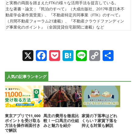
と実務の両面を踏まえたFTKの様々な活用手法を提言している。
主な著書・論文：『民泊のすべて』（大成出版社、2017年度日本不
動産学会著作賞受賞）、『不動産特定共同事業（FTK）のすべて』
（月間不動産フォーラム21連載）、『不動産クラウドファンディン
グ事業化のポイント』（全国賃貸住宅新聞に連載）など
X
Facebook
Pocket
Hatena
Line
Copy
Share
Link
人気の記事ランキング
東京アプリで11,000
馬主の費用を徹底比
家賃の下落率はどれ
ポイントを受け取る
較！一口馬主の仕組
くらい？家賃下落を
方法を操作画面付き
みと魅力を紹介
抑える対策も解説
で解説