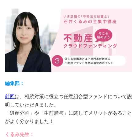
会員規約
プライバシーポリシー
情報セキュリティポリシー
ソーシャルメディアポリシー
反社会的勢力に対する基本方針
編集部：
電子決済等代行業に係る表示
前回
は、相続対策に役立つ任意組合型ファンドについて説
外部送信、第三者提供、情報収集モジュールの有無
明していただきました。
「遺産分割」や「生前贈与」に関してメリットがあること
OWNERS.COM API利用規約
がよく分かりました！
ログイン
会員登録
くるみ先生：