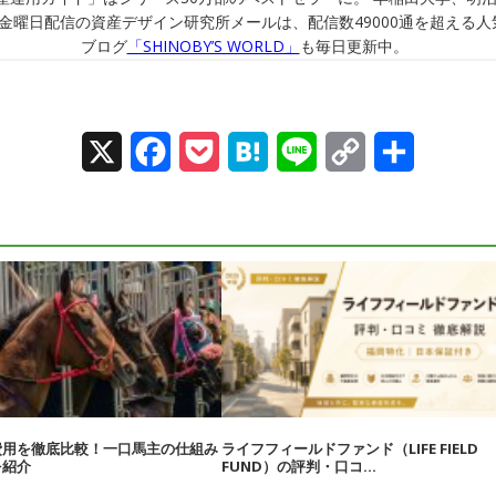
金曜日配信の資産デザイン研究所メールは、配信数49000通を超える人
ブログ
「SHINOBY’S WORLD」
も毎日更新中。
X
Facebook
Pocket
Hatena
Line
Copy
Share
Link
費用を徹底比較！一口馬主の仕組み
ライフフィールドファンド（LIFE FIELD
を紹介
FUND）の評判・口コ...