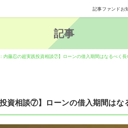
記事
ファンド
お
記事
：内藤忍の超実践投資相談⑦】ローンの借入期間はなるべく長
践投資相談⑦】ローンの借入期間はな