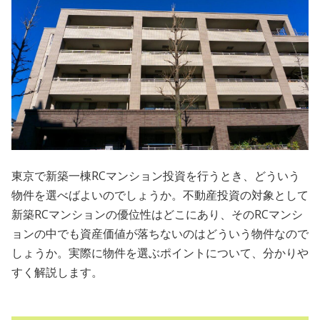
会員規約
プライバシーポリシー
情報セキュリティポリシー
ソーシャルメディアポリシー
反社会的勢力に対する基本方針
東京で新築一棟RCマンション投資を行うとき、どういう
物件を選べばよいのでしょうか。不動産投資の対象として
電子決済等代行業に係る表示
新築RCマンションの優位性はどこにあり、そのRCマンシ
外部送信、第三者提供、情報収集モジュールの有無
ョンの中でも資産価値が落ちないのはどういう物件なので
しょうか。実際に物件を選ぶポイントについて、分かりや
OWNERS.COM API利用規約
すく解説します。
ログイン
会員登録