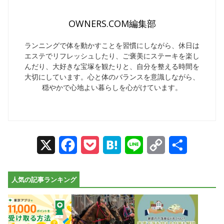
OWNERS.COM編集部
ランニングで体を動かすことを習慣にしながら、休日は
エステでリフレッシュしたり、ご褒美にステーキを楽し
んだり、大好きな宝塚を観たりと、自分を整える時間を
大切にしています。心と体のバランスを意識しながら、
穏やかで心地よい暮らしを心がけています。
X
Facebook
Pocket
Hatena
Line
Copy
Share
Link
人気の記事ランキング