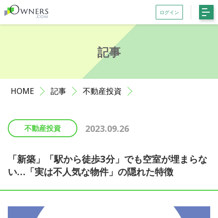
ログイン
会員登録がお済みでない方はこちら
記事
記事一覧
ファンド一覧
HOME
記事
不動産投資
お知らせ
サポート
2023.09.26
不動産投資
初めての方へ
よくある質問
「新築」「駅から徒歩3分」でも空室が埋まらな
い…「実は不人気な物件」の隠れた特徴
お問い合わせ
利用規約等