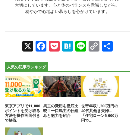
大切にしています。心と体のバランスを意識しながら、
穏やかで心地よい暮らしを心がけています。
X
Facebook
Pocket
Hatena
Line
Copy
Share
Link
人気の記事ランキング
東京アプリで11,000
馬主の費用を徹底比
世帯年収1,200万円の
ポイントを受け取る
較！一口馬主の仕組
40代共働き夫婦…
方法を操作画面付き
みと魅力を紹介
「住宅ローン5,000万
で解説
円で...