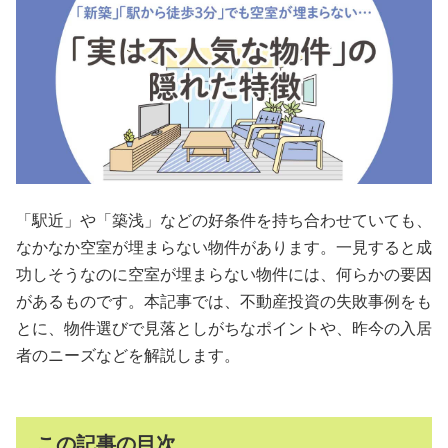
会員規約
プライバシーポリシー
情報セキュリティポリシー
ソーシャルメディアポリシー
「駅近」や「築浅」などの好条件を持ち合わせていても、
反社会的勢力に対する基本方針
なかなか空室が埋まらない物件があります。一見すると成
電子決済等代行業に係る表示
功しそうなのに空室が埋まらない物件には、何らかの要因
があるものです。本記事では、不動産投資の失敗事例をも
外部送信、第三者提供、情報収集モジュールの有無
とに、物件選びで見落としがちなポイントや、昨今の入居
者のニーズなどを解説します。
OWNERS.COM API利用規約
ログイン
会員登録
この記事の目次