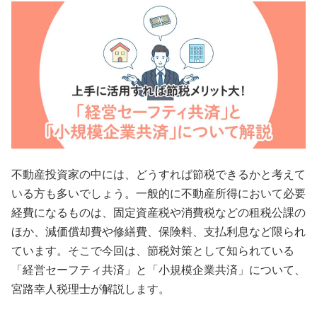
会員規約
プライバシーポリシー
情報セキュリティポリシー
ソーシャルメディアポリシー
反社会的勢力に対する基本方針
不動産投資家の中には、どうすれば節税できるかと考えて
いる方も多いでしょう。一般的に不動産所得において必要
電子決済等代行業に係る表示
経費になるものは、固定資産税や消費税などの租税公課の
外部送信、第三者提供、情報収集モジュールの有無
ほか、減価償却費や修繕費、保険料、支払利息など限られ
ています。そこで今回は、節税対策として知られている
OWNERS.COM API利用規約
「経営セーフティ共済」と「小規模企業共済」について、
宮路幸人税理士が解説します。
ログイン
会員登録