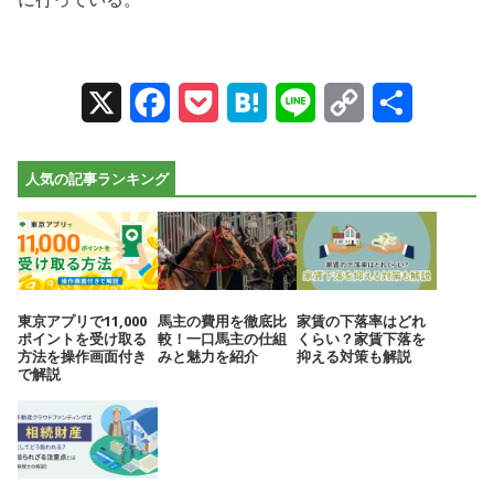
X
Facebook
Pocket
Hatena
Line
Copy
Share
Link
人気の記事ランキング
東京アプリで11,000
馬主の費用を徹底比
家賃の下落率はどれ
ポイントを受け取る
較！一口馬主の仕組
くらい？家賃下落を
方法を操作画面付き
みと魅力を紹介
抑える対策も解説
で解説