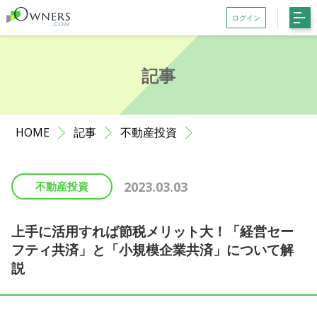
ログイン
会員登録がお済みでない方はこちら
記事
記事一覧
ファンド一覧
HOME
記事
不動産投資
お知らせ
サポート
2023.03.03
不動産投資
初めての方へ
よくある質問
上手に活用すれば節税メリット大！「経営セー
フティ共済」と「小規模企業共済」について解
お問い合わせ
説
利用規約等