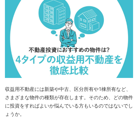
会員規約
プライバシーポリシー
情報セキュリティポリシー
ソーシャルメディアポリシー
反社会的勢力に対する基本方針
電子決済等代行業に係る表示
収益用不動産には新築や中古、区分所有や1棟所有など、
さまざまな物件の種類が存在します。そのため、どの物件
外部送信、第三者提供、情報収集モジュールの有無
に投資をすればよいか悩んでいる方もいるのではないでし
OWNERS.COM API利用規約
ょうか。
ログイン
会員登録