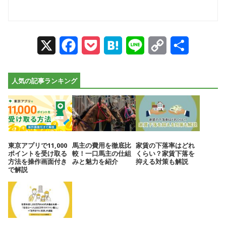
X
Facebook
Pocket
Hatena
Line
Copy
Share
Link
人気の記事ランキング
東京アプリで11,000
馬主の費用を徹底比
家賃の下落率はどれ
ポイントを受け取る
較！一口馬主の仕組
くらい？家賃下落を
方法を操作画面付き
みと魅力を紹介
抑える対策も解説
で解説