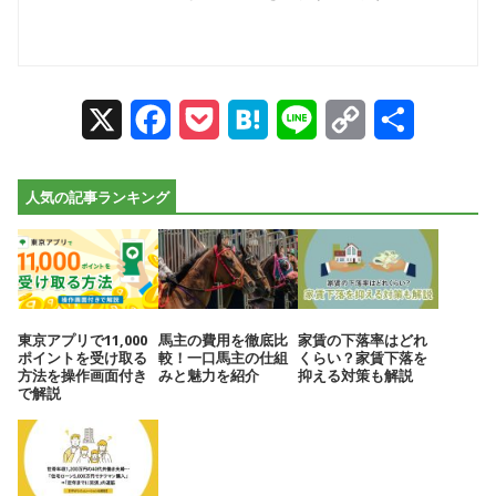
X
Facebook
Pocket
Hatena
Line
Copy
Share
Link
人気の記事ランキング
東京アプリで11,000
馬主の費用を徹底比
家賃の下落率はどれ
ポイントを受け取る
較！一口馬主の仕組
くらい？家賃下落を
方法を操作画面付き
みと魅力を紹介
抑える対策も解説
で解説