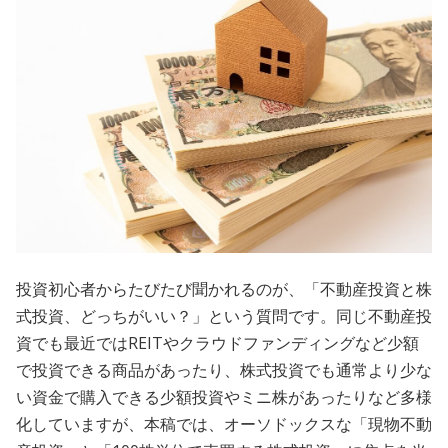
会員規約
プライバシーポリシー
情報セキュリティポリシー
ソーシャルメディアポリシー
反社会的勢力に対する基本方針
電子決済等代行業に係る表示
投資初心者からたびたび聞かれるのが、「不動産投資と株
式投資、どっちがいい？」という質問です。同じ不動産投
外部送信、第三者提供、情報収集モジュールの有無
資でも最近ではREITやクラウドファンディングなど少額
OWNERS.COM API利用規約
で投資できる商品があったり、株式投資でも通常より少な
い資金で購入できる少額投資やミニ株があったりなど多様
化していますが、本稿では、オーソドックスな「現物不動
ログイン
会員登録