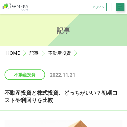
ログイン
会員登録がお済みでない方はこちら
記事
記事一覧
ファンド一覧
HOME
記事
不動産投資
お知らせ
サポート
2022.11.21
不動産投資
初めての方へ
よくある質問
不動産投資と株式投資、どっちがいい？初期コ
ストや利回りを比較
お問い合わせ
利用規約等