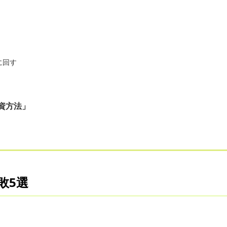
に回す
資方法」
敗5選