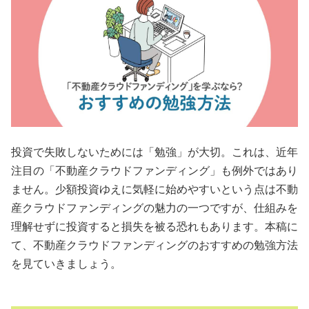
会員規約
プライバシーポリシー
情報セキュリティポリシー
ソーシャルメディアポリシー
投資で失敗しないためには「勉強」が大切。これは、近年
反社会的勢力に対する基本方針
注目の「不動産クラウドファンディング」も例外ではあり
電子決済等代行業に係る表示
ません。少額投資ゆえに気軽に始めやすいという点は不動
産クラウドファンディングの魅力の一つですが、仕組みを
外部送信、第三者提供、情報収集モジュールの有無
理解せずに投資すると損失を被る恐れもあります。本稿に
て、不動産クラウドファンディングのおすすめの勉強方法
OWNERS.COM API利用規約
を見ていきましょう。
ログイン
会員登録